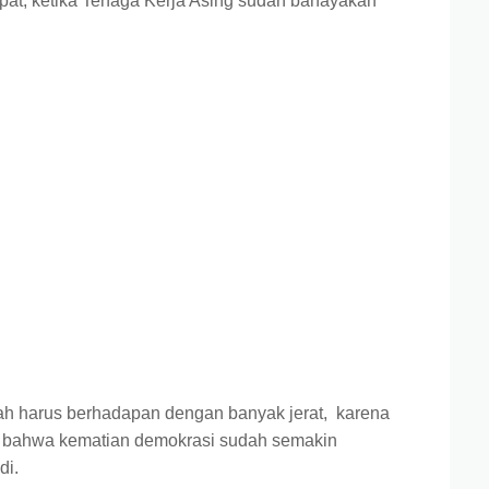
mpat, ketika Tenaga Kerja Asing sudah bahayakan
h harus berhadapan dengan banyak jerat, karena
mbol bahwa kematian demokrasi sudah semakin
di.