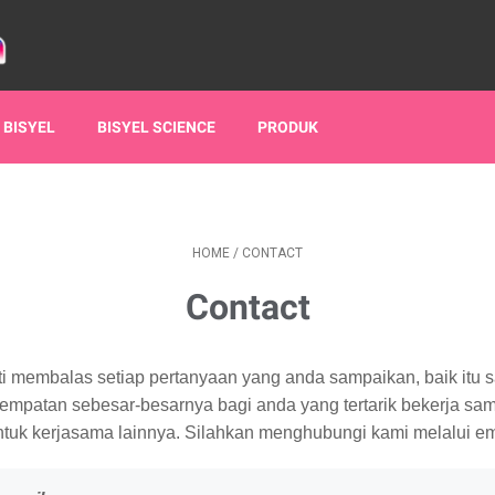
 BISYEL
BISYEL SCIENCE
PRODUK
HOME
/
CONTACT
Contact
 membalas setiap pertanyaan yang anda sampaikan, baik itu sa
mpatan sebesar-besarnya bagi anda yang tertarik bekerja sa
ntuk kerjasama lainnya. Silahkan menghubungi kami melalui emai