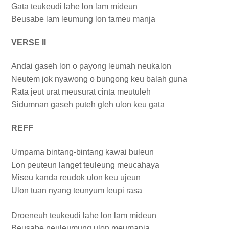
Gata teukeudi lahe lon lam mideun
Beusabe lam leumung lon tameu manja
VERSE II
Andai gaseh lon o payong leumah neukalon
Neutem jok nyawong o bungong keu balah guna
Rata jeut urat meusurat cinta meutuleh
Sidumnan gaseh puteh gleh ulon keu gata
REFF
Umpama bintang-bintang kawai buleun
Lon peuteun langet teuleung meucahaya
Miseu kanda reudok ulon keu ujeun
Ulon tuan nyang teunyum leupi rasa
Droeneuh teukeudi lahe lon lam mideun
Beusabe neuleumung ulon meumanja