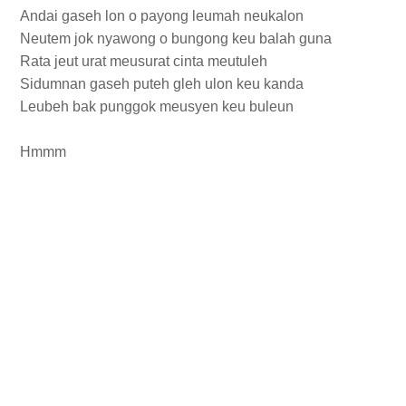
Andai gaseh lon o payong leumah neukalon
Neutem jok nyawong o bungong keu balah guna
Rata jeut urat meusurat cinta meutuleh
Sidumnan gaseh puteh gleh ulon keu kanda
Leubeh bak punggok meusyen keu buleun
Hmmm