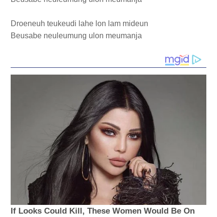
Droeneuh teukeudi lahe lon lam mideun
Beusabe neuleumung ulon meumanja