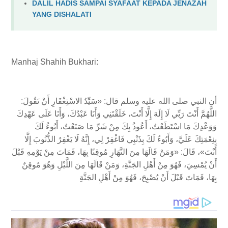
DALIL HADIS SAMPAI SYAFAAT KEPADA JENAZAH
YANG DISHALATI
Manhaj Shahih Bukhari:
أن النبي صلى الله عليه وسلم قال: «سَيِّدُ الاسْتِغْفَارِ أَنْ تَقُولَ:
اللَّهُمَّ أَنْتَ رَبِّي لَا إِلَهَ إِلَّا أَنْتَ، خَلَقْتَنِي وَأَنَا عَبْدُكَ، وَأَنَا عَلَى عَهْدِكَ
وَوَعْدِكَ مَا اسْتَطَعْتُ، أَعُوذُ بِكَ مِنْ شَرِّ مَا صَنَعْتُ، أَبُوءُ لَكَ
بِنِعْمَتِكَ عَلَيَّ، وَأَبُوءُ لَكَ بِذَنْبِي فَاغْفِرْ لِي، إِنَّهُ لَا يَغْفِرُ الذُّنُوبَ إِلَّا
أَنْتَ»، قَالَ: «وَمَنْ قَالَهَا مِنَ النَّهَارِ مُوقِنًا بِهَا، فَمَاتَ مِنْ يَوْمِهِ قَبْلَ
أَنْ يُمْسِيَ، فَهُوَ مِنْ أَهْلِ الجَنَّةِ، وَمَنْ قَالَهَا مِنَ اللَّيْلِ وَهُوَ مُوقِنٌ
بِهَا، فَمَاتَ قَبْلَ أَنْ يُصْبِحَ، فَهُوَ مِنْ أَهْلِ الجَنَّةِ