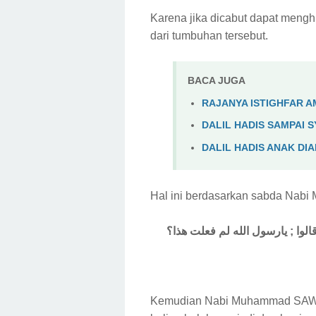
Karena jika dicabut dapat menghi
dari tumbuhan tersebut.
BACA JUGA
RAJANYA ISTIGHFAR 
DALIL HADIS SAMPAI 
DALIL HADIS ANAK DI
Hal ini berdasarkan sabda Na
وا ; يارسول الله لم فعلت هذا؟
Kemudian Nabi Muhammad SAW 