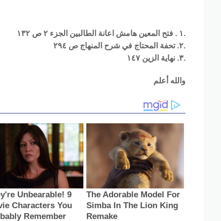
١ . فتح المعين هامش اعانة الطالبين الجزء ٢ ص ١٣٢.
٢. تحفة المحتاج في شرح المنهاج ص ٢٩٤.
٣. نهاية الزين ١٤٧.
والله أعلم