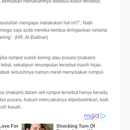
n, kemudian menanamnya dikedua kubur tersebut,
asulullah mengapa melakukan hal ini?", Nabi
ga saja azab mereka berdua diringankan selama
ring". (HR. Al-Bukhari)
ika rumput sudah kering atau pusara (makam)
lebat, sekalipun rerumputan tersebut masih hijau.
abuti seluruhnya namun mesti menyisakan rumput-
ara (makam) dalam arti rumput tersebut hanya berada
 atas pusara, hukum mencabutnya diperbolehkan, baik
sih basah.